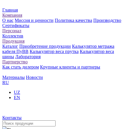
Главная
Компания
О нас
Миссия и ценности
Политика качества
Производство
Сертификаты
Персонал
Коллектив
Продукция
Каталог
Приобретение продукции
Калькулятор метража
кабеля ПуВВ
Калькулятор веса прутка
Калькулятор веса
шины
Лаборатория
Партнерство
Как стать дилером
Крупные клиенты и партнеры
Материалы
Новости
RU
UZ
EN
Контакты