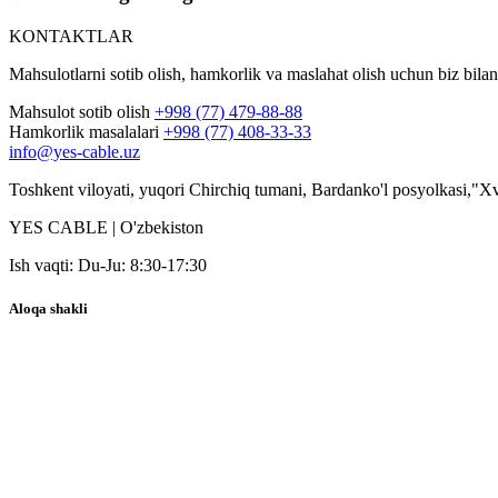
KONTAKTLAR
Mahsulotlarni sotib olish, hamkorlik va maslahat olish uchun biz bilan
Mahsulot sotib olish
+998 (77) 479-88-88
Hamkorlik masalalari
+998 (77) 408-33-33
info@yes-cable.uz
Toshkent viloyati, yuqori Chirchiq tumani, Bardanko'l posyolkasi,"X
YES CABLE | O'zbekiston
Ish vaqti: Du-Ju: 8:30-17:30
Aloqa shakli