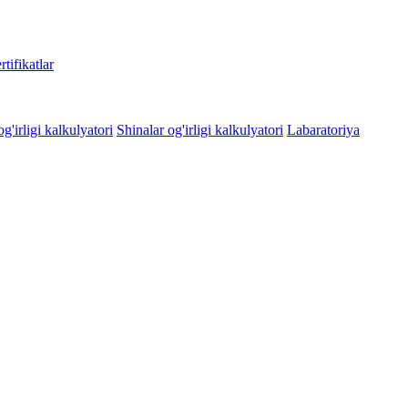
rtifikatlar
g'irligi kalkulyatori
Shinalar og'irligi kalkulyatori
Labaratoriya