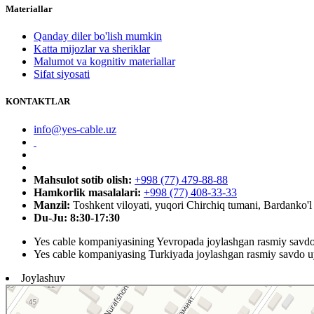
Materiallar
Qanday diler bo'lish mumkin
Katta mijozlar va sheriklar
Malumot va kognitiv materiallar
Sifat siyosati
KONTAKTLAR
info@yes-cable.uz
Mahsulot sotib olish:
+998 (77) 479-88-88
Hamkorlik masalalari:
+998 (77) 408-33-33
Manzil:
Toshkent viloyati, yuqori Chirchiq tumani, Bardanko'
Du-Ju: 8:30-17:30
Yes cable kompaniyasining Yevropada joylashgan rasmiy savd
Yes cable kompaniyasing Turkiyada joylashgan rasmiy savdo u
Joylashuv