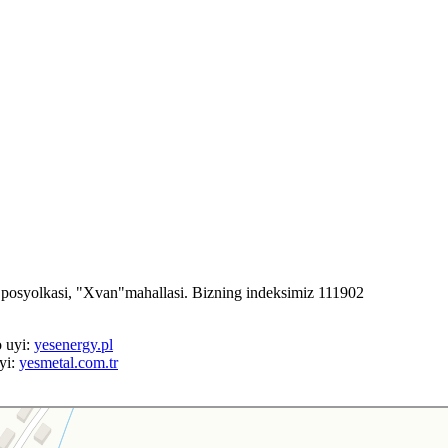
l posyolkasi, "Xvan"mahallasi. Bizning indeksimiz 111902
o uyi:
yesenergy.pl
yi:
yesmetal.com.tr