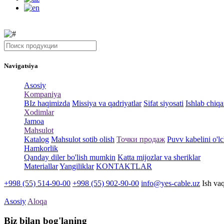
Navigatsiya
Asosiy
Kompaniya
BIz haqimizda
Missiya va qadriyatlar
Sifat siyosati
Ishlab chiqa
Xodimlar
Jamoa
Mahsulot
Katalog
Mahsulot sotib olish
Точки продаж
Puvv kabelini o'lc
Hamkorlik
Qanday diler bo'lish mumkin
Katta mijozlar va sheriklar
Materiallar
Yangiliklar
KONTAKTLAR
+998 (55) 514-90-00
+998 (55) 902-90-00
info@yes-cable.uz
Ish va
Asosiy
Aloqa
Biz bilan
bog'laning