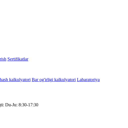
rish
Sertifikatlar
hash kalkulyatori
Bar og'irligi kalkulyatori
Labaratoriya
qti: Du-Ju: 8:30-17:30