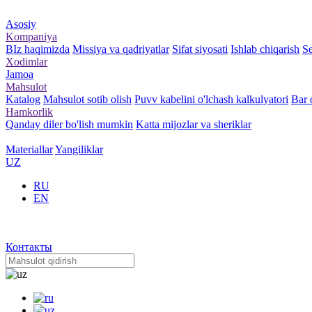
Asosiy
Kompaniya
BIz haqimizda
Missiya va qadriyatlar
Sifat siyosati
Ishlab chiqarish
Se
Xodimlar
Jamoa
Mahsulot
Katalog
Mahsulot sotib olish
Puvv kabelini o'lchash kalkulyatori
Bar o
Hamkorlik
Qanday diler bo'lish mumkin
Katta mijozlar va sheriklar
Materiallar
Yangiliklar
UZ
RU
EN
Контакты