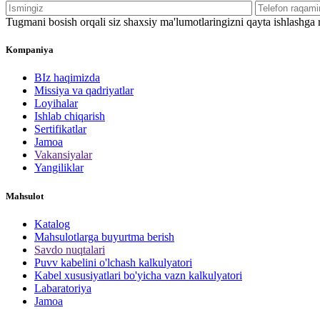
Tugmani bosish orqali siz shaxsiy ma'lumotlaringizni qayta ishlashga ro
Kompaniya
BIz haqimizda
Missiya va qadriyatlar
Loyihalar
Ishlab chiqarish
Sertifikatlar
Jamoa
Vakansiyalar
Yangiliklar
Mahsulot
Katalog
Mahsulotlarga buyurtma berish
Savdo nuqtalari
Puvv kabelini o'lchash kalkulyatori
Kabel xususiyatlari bo'yicha vazn kalkulyatori
Labaratoriya
Jamoa