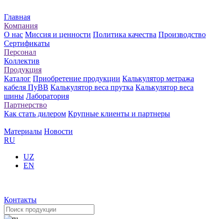
Главная
Компания
О нас
Миссия и ценности
Политика качества
Производство
Сертификаты
Персонал
Коллектив
Продукция
Каталог
Приобретение продукции
Калькулятор метража
кабеля ПуВВ
Калькулятор веса прутка
Калькулятор веса
шины
Лаборатория
Партнерство
Как стать дилером
Крупные клиенты и партнеры
Материалы
Новости
RU
UZ
EN
Контакты