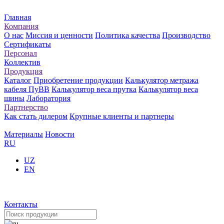
Главная
Компания
О нас
Миссия и ценности
Политика качества
Производство
Сертификаты
Персонал
Коллектив
Продукция
Каталог
Приобретение продукции
Калькулятор метража
кабеля ПуВВ
Калькулятор веса прутка
Калькулятор веса
шины
Лаборатория
Партнерство
Как стать дилером
Крупные клиенты и партнеры
Материалы
Новости
RU
UZ
EN
Контакты