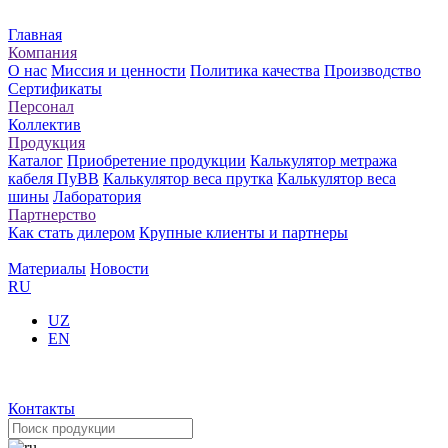
Главная
Компания
О нас
Миссия и ценности
Политика качества
Производство
Сертификаты
Персонал
Коллектив
Продукция
Каталог
Приобретение продукции
Калькулятор метража
кабеля ПуВВ
Калькулятор веса прутка
Калькулятор веса
шины
Лаборатория
Партнерство
Как стать дилером
Крупные клиенты и партнеры
Материалы
Новости
RU
UZ
EN
Контакты